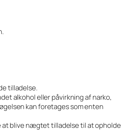
n.
e tilladelse.
et alkohol eller påvirkning af narko,
rsøgelsen kan foretages som enten
at blive nægtet tilladelse til at opholde