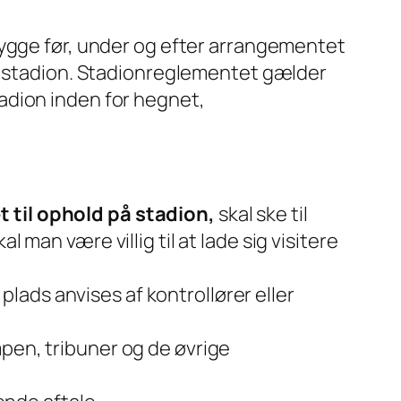
rygge før, under og efter arrangementet
på stadion. Stadionreglementet gælder
adion inden for hegnet,
t til ophold på stadion,
skal ske til
 man være villig til at lade sig visitere
ads anvises af kontrollører eller
mpen, tribuner og de øvrige