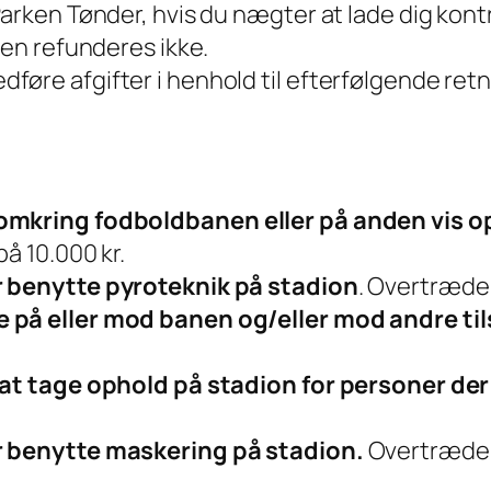
arken Tønder, hvis du nægter at lade dig kontro
ten refunderes ikke.
øre afgifter i henhold til efterfølgende retni
 omkring fodboldbanen eller på anden vis 
å 10.000 kr.
r benytte pyroteknik på stadion
. Overtrædel
e på eller mod banen og/eller mod andre ti
r at tage ophold på stadion for personer de
er benytte maskering på stadion.
Overtrædels