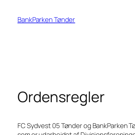
Spring
til
BankParken Tønder
indhold
Ordensregler
FC Sydvest 05 Tønder og BankParken Tøn
som er udarbejdet af Divisionsforening