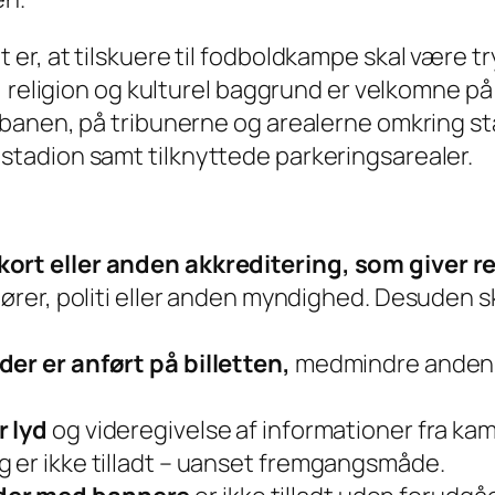
er, at tilskuere til fodboldkampe skal være t
e, religion og kulturel baggrund er velkomne 
banen, på tribunerne og arealerne omkring st
tadion samt tilknyttede parkeringsarealer.
ort eller anden akkreditering, som giver re
ører, politi eller anden myndighed. Desuden skal
der er anført på billetten,
medmindre anden pl
r lyd
og videregivelse af informationer fra ka
g er ikke tilladt – uanset fremgangsmåde.