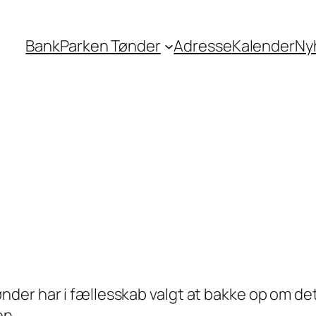
BankParken Tønder
Adresse
Kalender
Ny
der har i fællesskab valgt at bakke op om de
en.