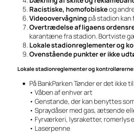
Dækning af skilte og reklameba
Racistiske, homofobiske
og andre
Videoovervågning
på stadion kan
Overtrædelse af ligaens ordens
karantæne fra stadion. Bortviste gæs
Lokale stadionreglementer og ko
Ovenstående punkter er ikke u
Lokale stadionreglementer og kontrollørerne
På BankParken Tønder er det ikke ti
• Våben af enhver art
• Genstande, der kan benyttes som
• Spraydåser med gas, ætsende ell
• Fyrværkeri, lysraketter, romerlys
• Laserpenne