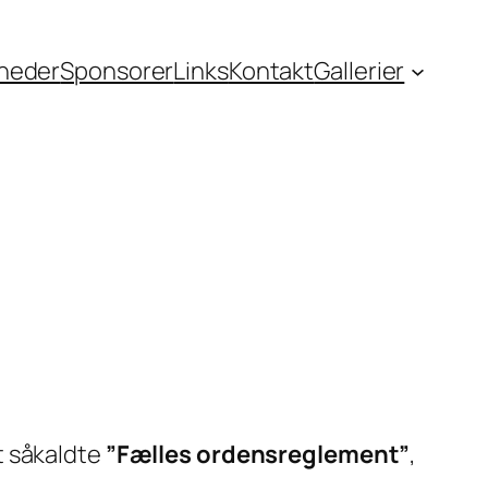
heder
Sponsorer
Links
Kontakt
Gallerier
t såkaldte
”Fælles ordensreglement”
,