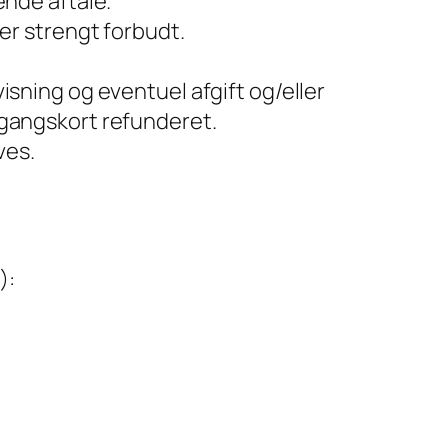
ende aftale.
er strengt forbudt.
sning og eventuel afgift og/eller
adgangskort refunderet.
ves.
):