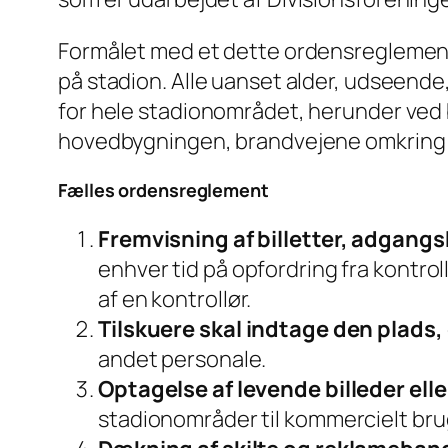
Formålet med et dette ordensreglement 
på stadion. Alle uanset alder, udseend
for hele stadionområdet, herunder ved 
hovedbygningen, brandvejene omkring s
Fælles ordensreglement
Fremvisning af billetter, adgangsk
enhver tid på opfordring fra kontroll
af en kontrollør.
Tilskuere skal indtage den plads, 
andet personale.
Optagelse af levende billeder elle
stadionområder til kommercielt bru