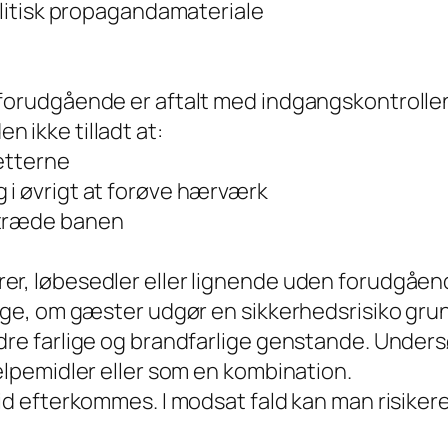
politisk propagandamateriale
 forudgående er aftalt med indgangskontrolle
 ikke tilladt at:
letterne
 i øvrigt at forøve hærværk
etræde banen
r, løbesedler eller lignende uden forudgåend
øge, om gæster udgør en sikkerhedsrisiko grund
ndre farlige og brandfarlige genstande. Unde
jælpemidler eller som en kombination.
id efterkommes. I modsat fald kan man risikere 
.