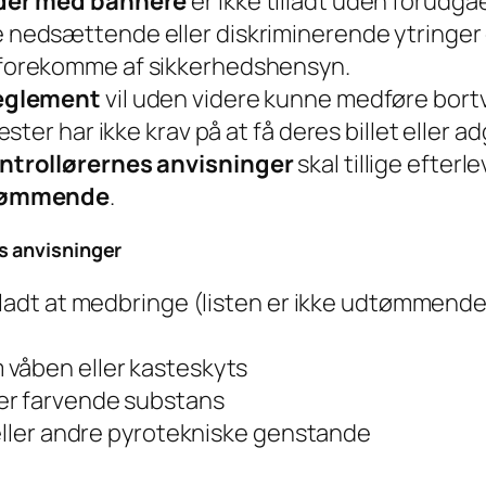
nder med bannere
er ikke tilladt uden forudgå
 nedsættende eller diskriminerende ytringer 
 forekomme af sikkerhedshensyn.
reglement
vil uden videre kunne medføre bortvi
ter har ikke krav på at få deres billet eller 
ntrollørernes anvisninger
skal tillige efterle
dtømmende
.
s anvisninger
lladt at medbringe (listen er ikke udtømmende
 våben eller kasteskyts
er farvende substans
 eller andre pyrotekniske genstande