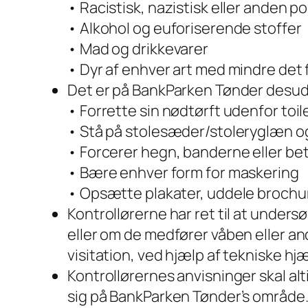
• Racistisk, nazistisk eller anden 
• Alkohol og euforiserende stoffer
• Mad og drikkevarer
• Dyr af enhver art med mindre det
Det er på BankParken Tønder desuden
• Forrette sin nødtørft udenfor toi
• Stå på stolesæder/stoleryglæn og
• Forcerer hegn, banderne eller b
• Bære enhver form for maskering
• Opsætte plakater, uddele brochure
Kontrollørerne har ret til at unders
eller om de medfører våben eller a
visitation, ved hjælp af tekniske h
Kontrollørernes anvisninger skal alt
sig på BankParken Tønder’s område